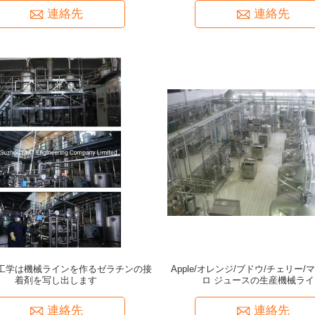
連絡先
連絡先
工学は機械ラインを作るゼラチンの接
Apple/オレンジ/ブドウ/チェリー/
着剤を写し出します
ロ ジュースの生産機械ライ
連絡先
連絡先