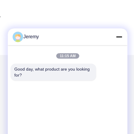
Jeremy
11:15 AM
Good day, what product are you looking 
メールでお問い合わせ
for?