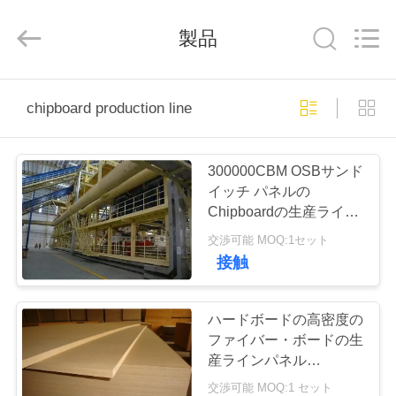
ヤ
ー.
Copyright
製品
©
2019
-
2025
SUZHOU
家
CMT
ENGINEERING
chipboard production line
CO.,
LTD..
All
Rights
製
Reserved.
300000CBM OSBサンド
品
イッチ パネルの
Chipboardの生産ライン
連続的な出版物
交渉可能 MOQ:1セット
私
接触
た
ち
ハードボードの高密度の
ファイバー・ボードの生
に
産ラインパネル
2440*1220mm
交渉可能 MOQ:1 セット