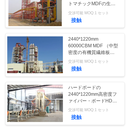
管
トマチックMDFの生産
ライン
理
交渉可能 MOQ:1 セット
接触
お
2440*1220mm
問
60000CBM MDF （中型
密度の有機質繊維板）の
い
生産ライン
交渉可能 MOQ:1 セット
合
接触
わ
ハードボードの
せ
2440*1220mm高密度フ
ァイバー・ボードHDF
の生産ライン
交渉可能 MOQ:1 セット
引
接触
用