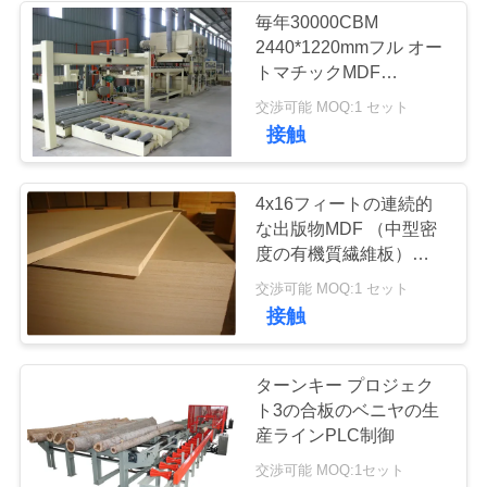
を
毎年30000CBM
2440*1220mmフル オー
要
トマチックMDF
（HDF）の生産ライン
求
交渉可能 MOQ:1 セット
接触
地
4x16フィートの連続的
図
な出版物MDF （中型密
度の有機質繊維板）
HDFの生産ライン
交渉可能 MOQ:1 セット
PRIVACY
接触
POLICY
ターンキー プロジェク
ト3の合板のベニヤの生
産ラインPLC制御
交渉可能 MOQ:1セット