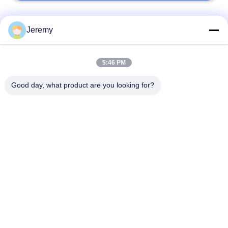
人気カテゴリ
すべて
Jeremy
OSBの生産ライン
削片板の生産ライン
5:46 PM
Good day, what product are you looking for?
ペーパー工学プロジ
mdfの生産ライン
ェクト
生物量のエネルギー
建築材料のプロジェ
発電所
クト
産業炉およびドライ
木工業の産業機械
ヤー