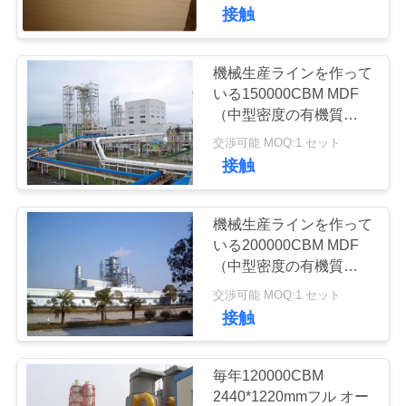
関
接触
し
て
機械生産ラインを作って
いる150000CBM MDF
は
（中型密度の有機質繊維
板）
交渉可能 MOQ:1 セット
接触
工
場
機械生産ラインを作って
見
いる200000CBM MDF
（中型密度の有機質繊維
学
板）
交渉可能 MOQ:1 セット
接触
品
質
毎年120000CBM
2440*1220mmフル オー