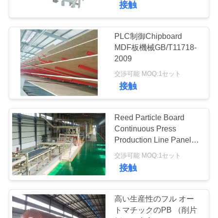
接触
PLC制御Chipboard
MDF板機械GB/T11718-
2009
交渉可能 MOQ:1セット
接触
Reed Particle Board
Continuous Press
Production Line Panel
2440 x 1220 mm
交渉可能 MOQ:1セット
接触
高い生産性のフル オー
トマチックのPB （削片