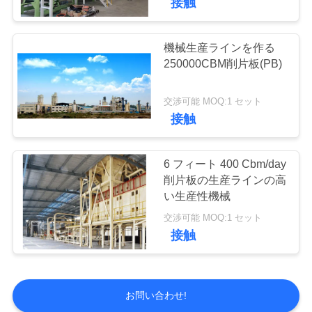
接触
機械生産ラインを作る
250000CBM削片板(PB)
交渉可能 MOQ:1 セット
接触
6 フィート 400 Cbm/day
削片板の生産ラインの高
い生産性機械
交渉可能 MOQ:1 セット
接触
お問い合わせ!