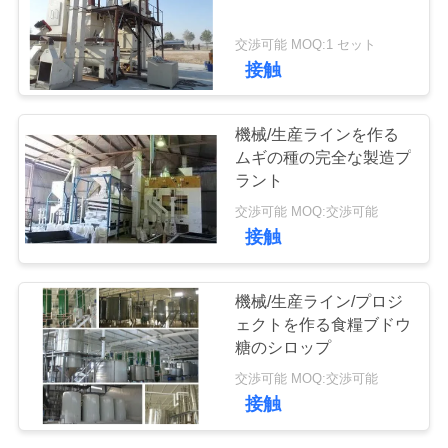
管
理
交渉可能 MOQ:1 セット
接触
お
機械/生産ラインを作る
問
ムギの種の完全な製造プ
ラント
い
交渉可能 MOQ:交渉可能
合
接触
わ
機械/生産ライン/プロジ
せ
ェクトを作る食糧ブドウ
糖のシロップ
交渉可能 MOQ:交渉可能
引
接触
用