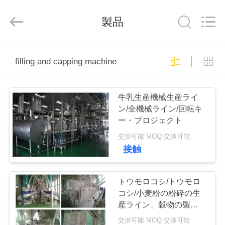
ヤ
ー.
Copyright
製品
©
2019
-
2025
SUZHOU
家
CMT
ENGINEERING
filling and capping machine
CO.,
LTD..
All
Rights
製
Reserved.
牛乳生産機械生産ライ
品
ン/全機械ライン/回転キ
ー・プロジェクト
交渉可能 MOQ:交渉可能
私
接触
た
ち
トウモロコシ/トウモロ
コシ/小麦粉の粉砕の生
に
産ライン、穀物の製粉機
械
交渉可能 MOQ:交渉可能