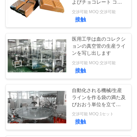
よびチョコレート コー
ティングの生産ライン
交渉可能 MOQ:交渉可能
接触
医用工学は血のコレクシ
ョンの真空管の生産ライ
ンを写し出します
交渉可能 MOQ:交渉可能
接触
自動化される機械/生産
ラインを作る袋の満た及
びおおう単位を立てて下
さい
交渉可能 MOQ:1セット
接触