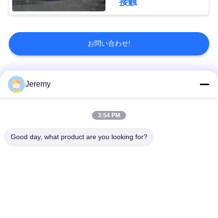
接触
お問い合わせ!
人気カテゴリ
すべて
Jeremy
OSBの生産ライン
削片板の生産ライン
3:54 PM
Good day, what product are you looking for?
ペーパー工学プロジ
mdfの生産ライン
ェクト
生物量のエネルギー
建築材料のプロジェ
発電所
クト