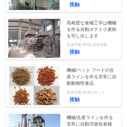
関
接触
し
て
高精度な食糧工学は機械
を作る自動ポテト小麦粉
は
を写し出します
交渉可能 MOQ:交渉可能
接触
工
場
機械/ペット フードの生
見
産ラインを作る非常に自
動動物性食品
学
交渉可能 MOQ:1セット
接触
品
質
機械/生産ラインを作る
非常に自動浮遊魚食糧