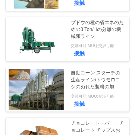
接触
ブドウの種の省エネのた
めの3 Ton/Hの分離の機
械類ライン
交渉可能 MOQ:交渉可能
接触
自動コーン スターチの
生産ライン/トウモロコ
シのぬれた製粉の加工ラ
イン
交渉可能 MOQ:交渉可能
接触
チョコレート・バー、チ
ョコレート チップスお