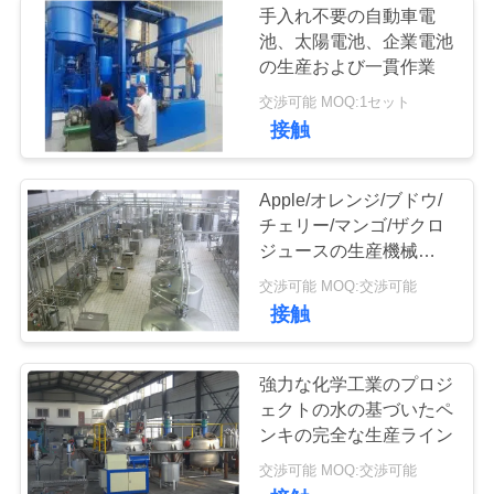
手入れ不要の自動車電
池、太陽電池、企業電池
の生産および一貫作業
交渉可能 MOQ:1セット
接触
Apple/オレンジ/ブドウ/
チェリー/マンゴ/ザクロ
ジュースの生産機械ライ
ン
交渉可能 MOQ:交渉可能
接触
強力な化学工業のプロジ
ェクトの水の基づいたペ
ンキの完全な生産ライン
交渉可能 MOQ:交渉可能