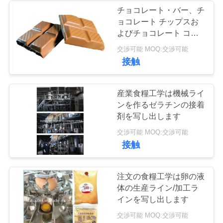
を
チョコレート・バー、チ
ョコレート チップスお
要
よびチョコレート コー
ティングの生産ライン
求
交渉可能 MOQ:交渉可能
接触
地
産業食糧工学は機械ライ
図
ンを作るゼラチンの接着
剤を写し出します
交渉可能 MOQ:交渉可能
PRIVACY
接触
POLICY
注文の食糧工学は卵の液
体の生産ライン/加工ラ
インを写し出します
交渉可能 MOQ:交渉可能