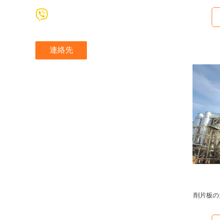
連絡先
削片板の