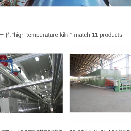
ード:
"high temperature kiln "
match 11 products