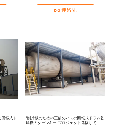
連絡先
の回転式ド
/削片板のための三倍のパスの回転式ドラム乾
燥機のターンキー プロジェクト選抜して下さ
い