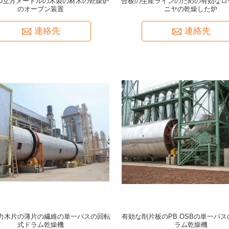
00立方メートルの木製の材木の乾燥炉
合板の生産ラインのための有効なロ
のオーブン装置
ニヤの乾燥した炉
連絡先
連絡先
力木片の薄片の繊維の単一パスの回転
有効な削片板のPB OSBの単一パ
式ドラム乾燥機
ラム乾燥機