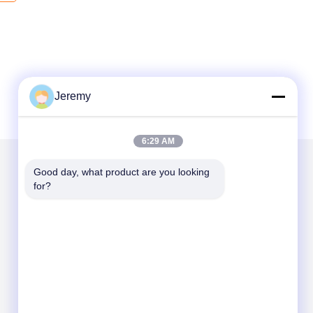
Jeremy
6:29 AM
Good day, what product are you looking 
メールでお問い合わせ
for?