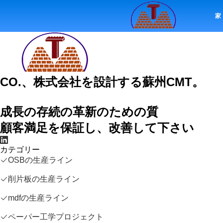
ホーム
事件
会社の場合
家
CO.、株式会社を設計する蘇州CMT。
成長の存続の革新のための質
顧客満足を保証し、改善して下さい
カテゴリー
OSBの生産ライン
削片板の生産ライン
mdfの生産ライン
ペーパー工学プロジェクト