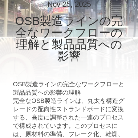
関
Nov 25, 2025
し
OSB製造ラインの完
て
全なワークフローの
は
理解と製品品質への
影響
工
場
見
OSB製造ラインの完全なワークフローと
製品品質への影響の理解
学
完全なOSB製造ラインは、丸太を構造グ
レードの配向性ストランドボードに変換
品
する、高度に調整された一連のプロセス
で構成されています。このプロセスに
質
は、原材料の準備、フレーク化、乾燥、