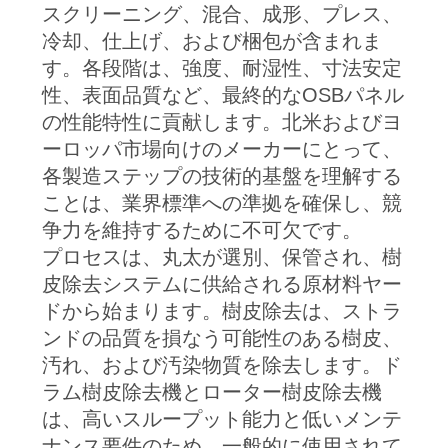
管
スクリーニング、混合、成形、プレス、
冷却、仕上げ、および梱包が含まれま
理
す。各段階は、強度、耐湿性、寸法安定
性、表面品質など、最終的なOSBパネル
お
の性能特性に貢献します。北米およびヨ
ーロッパ市場向けのメーカーにとって、
問
各製造ステップの技術的基盤を理解する
い
ことは、業界標準への準拠を確保し、競
争力を維持するために不可欠です。
合
プロセスは、丸太が選別、保管され、樹
わ
皮除去システムに供給される原材料ヤー
ドから始まります。樹皮除去は、ストラ
せ
ンドの品質を損なう可能性のある樹皮、
汚れ、および汚染物質を除去します。ド
ブ
ラム樹皮除去機とローター樹皮除去機
は、高いスループット能力と低いメンテ
ロ
ナンス要件のため、一般的に使用されて