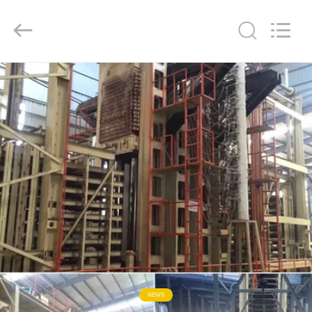
ヤ
ー.
Copyright
©
2019
-
2026
SUZHOU
家
CMT
ENGINEERING
CO.,
LTD..
All
Rights
製
Reserved.
品
私
た
ち
に
NEWS