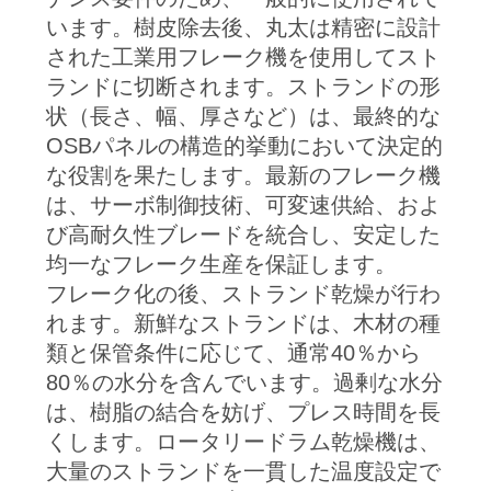
グ
います。樹皮除去後、丸太は精密に設計
された工業用フレーク機を使用してスト
ランドに切断されます。ストランドの形
引
状（長さ、幅、厚さなど）は、最終的な
用
OSBパネルの構造的挙動において決定的
な役割を果たします。最新のフレーク機
を
は、サーボ制御技術、可変速供給、およ
要
び高耐久性ブレードを統合し、安定した
均一なフレーク生産を保証します。
求
フレーク化の後、ストランド乾燥が行わ
れます。新鮮なストランドは、木材の種
地
類と保管条件に応じて、通常40％から
80％の水分を含んでいます。過剰な水分
図
は、樹脂の結合を妨げ、プレス時間を長
くします。ロータリードラム乾燥機は、
PRIVACY
大量のストランドを一貫した温度設定で