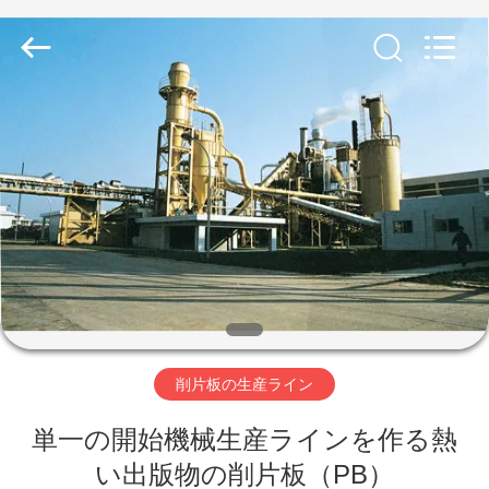
ヤ
ー.
Copyright
©
2019
-
2026
SUZHOU
家
CMT
ENGINEERING
CO.,
LTD..
All
Rights
製
Reserved.
品
私
た
削片板の生産ライン
ち
単一の開始機械生産ラインを作る熱
に
い出版物の削片板（PB）