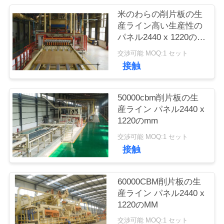
管
米のわらの削片板の生
理
産ライン高い生産性の
パネル2440 x 1220の
MM
交渉可能 MOQ:1 セット
お
接触
問
い
50000cbm削片板の生
産ライン パネル2440 x
合
1220のmm
わ
交渉可能 MOQ:1 セット
接触
せ
60000CBM削片板の生
ブ
産ライン パネル2440 x
1220のMM
ロ
交渉可能 MOQ:1 セット