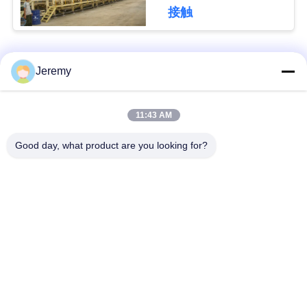
グ
接触
引
人気カテゴリ
すべて
Jeremy
用
OSBの生産ライン
削片板の生産ライン
を
11:43 AM
要
Good day, what product are you looking for?
ペーパー工学プロジ
mdfの生産ライン
求
ェクト
生物量のエネルギー
建築材料のプロジェ
地
発電所
クト
図
産業炉およびドライ
木工業の産業機械
ヤー
PRIVACY