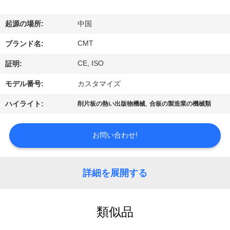
関
し
起源の場所:
中国
て
CMT
ブランド名:
は
CE, ISO
証明:
モデル番号:
カスタマイズ
工
,
ハイライト:
削片板の熱い出版物機械
合板の製造業の機械類
場
見
お問い合わせ!
学
詳細を展開する
品
類似品
質