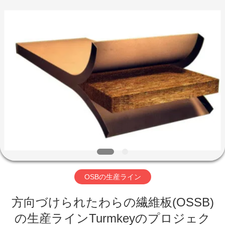
ヤ
ー.
Copyright
©
2019
-
2026
SUZHOU
家
CMT
ENGINEERING
CO.,
LTD..
All
Rights
製
Reserved.
品
私
た
OSBの生産ライン
ち
方向づけられたわらの繊維板(OSSB)
に
の生産ラインTurmkeyのプロジェク