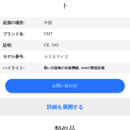
関
ト
し
て
起源の場所:
中国
は
CMT
ブランド名:
CE, ISO
証明:
工
モデル番号:
カスタマイズ
場
,
ハイライト:
熱い出版物の合板機械
osbの製造設備
見
お問い合わせ!
学
詳細を展開する
品
質
類似品