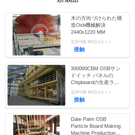
管
理
木の方向づけられた構
造Osb機械解決
2440x1220 MM
お
交渉可能 MOQ:1セット
問
接触
い
300000CBM OSBサン
合
ドイッチ パネルの
Chipboardの生産ライ
わ
ン連続的な出版物
交渉可能 MOQ:1セット
せ
接触
ブ
Date Palm OSB
Particle Board Making
ロ
Machine Production