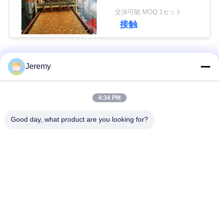
Line
グ
交渉可能 MOQ:1セット
接触
引
用
人気カテゴリ
すべて
Jeremy
を
OSBの生産ライン
削片板の生産ライン
4:34 PM
要
Good day, what product are you looking for?
求
ペーパー工学プロジ
mdfの生産ライン
ェクト
地
生物量のエネルギー
建築材料のプロジェ
図
発電所
クト
PRIVACY
産業炉およびドライ
木工業の産業機械
ヤー