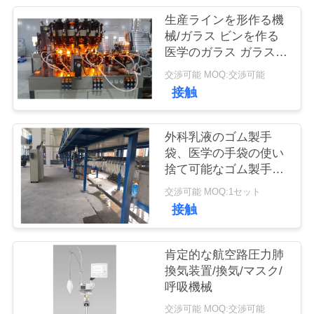
管
生産ラインを形作る機
理
械/ガラス ビンを作る
医学のガラス ガラスび
ん
交渉可能 MOQ:交渉可能
お
接触
問
い
外科乳液のゴム製手
袋、医学の手袋の使い
合
捨て可能なゴム製手袋
の生産ライン
わ
交渉可能 MOQ:1セット
接触
せ
肯定的な航空路圧力肺
ブ
換気装置/換気/マスク/
呼吸機械
ロ
交渉可能 MOQ:交渉可能