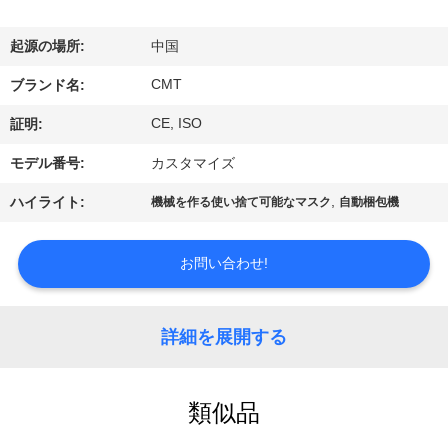
関
し
起源の場所:
中国
て
CMT
ブランド名:
は
CE, ISO
証明:
モデル番号:
カスタマイズ
工
,
ハイライト:
機械を作る使い捨て可能なマスク
自動梱包機
場
見
お問い合わせ!
学
詳細を展開する
品
類似品
質