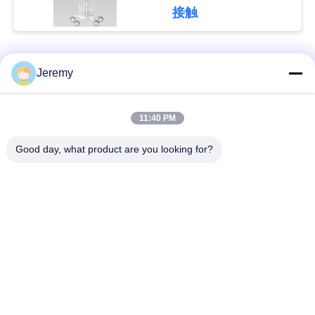
グ
接触
引
人気カテゴリ
すべて
Jeremy
用
OSBの生産ライン
削片板の生産ライン
を
11:40 PM
要
Good day, what product are you looking for?
ペーパー工学プロジ
mdfの生産ライン
求
ェクト
生物量のエネルギー
建築材料のプロジェ
地
発電所
クト
図
産業炉およびドライ
木工業の産業機械
ヤー
PRIVACY