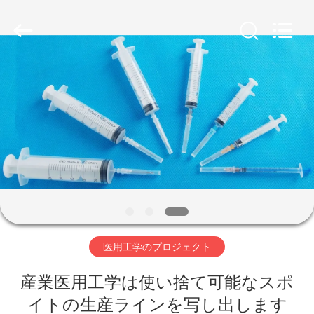
ヤ
ー.
Copyright
©
2019
-
2026
SUZHOU
家
CMT
ENGINEERING
CO.,
LTD..
All
Rights
製
Reserved.
品
私
た
医用工学のプロジェクト
ち
産業医用工学は使い捨て可能なスポ
に
イトの生産ラインを写し出します