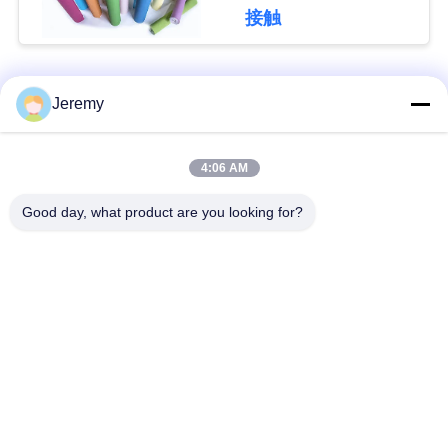
グ
接触
引
人気カテゴリ
すべて
Jeremy
用
OSBの生産ライン
削片板の生産ライン
を
4:06 AM
要
Good day, what product are you looking for?
ペーパー工学プロジ
mdfの生産ライン
求
ェクト
生物量のエネルギー
建築材料のプロジェ
地
発電所
クト
図
産業炉およびドライ
木工業の産業機械
ヤー
PRIVACY