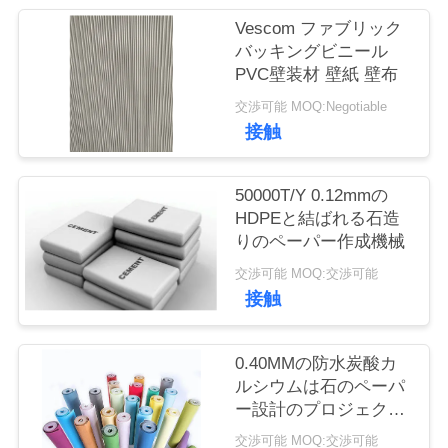
管
Vescom ファブリック
理
バッキングビニール
PVC壁装材 壁紙 壁布
交渉可能 MOQ:Negotiable
お
接触
問
い
50000T/Y 0.12mmの
HDPEと結ばれる石造
合
りのペーパー作成機械
わ
交渉可能 MOQ:交渉可能
接触
せ
0.40MMの防水炭酸カ
ブ
ルシウムは石のペーパ
ー設計のプロジェクト
ロ
をリサイクルした
交渉可能 MOQ:交渉可能