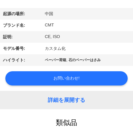
関
し
起源の場所:
中国
て
CMT
ブランド名:
は
CE, ISO
証明:
モデル番号:
カスタム化
工
,
ハイライト:
ペーパー荷箱
石のペーパーはさみ
場
見
お問い合わせ!
学
詳細を展開する
品
類似品
質