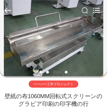
ヤ
ー.
Copyright
©
2019
-
2026
SUZHOU
家
CMT
ENGINEERING
CO.,
LTD..
All
Rights
製
Reserved.
品
私
た
ペーパー工学プロジェクト
ち
壁紙の布1060MM回転式スクリーンの
に
グラビア印刷の印字機の行