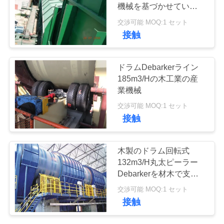
管
機械を基づかせていまし
た
理
交渉可能 MOQ:1 セット
16
接触
生物量のエネルギ
お
ドラムDebarkerライン
ー発電所
問
185m3/Hの木工業の産
業機械
い
交渉可能 MOQ:1 セット
合
接触
わ
7
木製のドラム回転式
建築材料のプロジ
せ
132m3/H丸太ピーラー
Debarkerを材木で支え
ェクト
て下さい
交渉可能 MOQ:1 セット
BLOG
接触