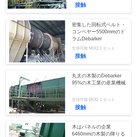
関
接触
し
て
密集した回転式ベルト・
36
コンベヤー5500mmのド
は
ラムDebarker
mdfの生産ライン
交渉可能 MOQ:1 セット
接触
工
場
丸太の木製のDebarker
見
95%の木工業の産業機械
21
学
交渉可能 MOQ:1 セット
ペーパー工学プロ
接触
品
ジェクト
質
木はパネルの企業
6460mmの木製の降りる