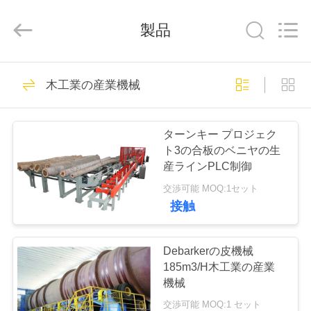
ヤ
ー.
Copyright
製品
©
2019
-
2026
SUZHOU
家
33
CMT
ENGINEERING
木工業の産業機械
CO.,
LTD..
All
OSBの生産ライン
Rights
製
Reserved.
ターンキー プロジェク
品
ト3の合板のベニヤの生
産ラインPLC制御
交渉可能 MOQ:1セット
私
接触
22
た
ち
Debarkerの皮機械
削片板の生産ライン
185m3/H木工業の産業
に
機械
交渉可能 MOQ:1 セット