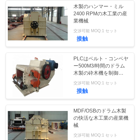
引
木製のハンマー・ミル
用
2400 RPMの木工業の産
16
業機械
産業炉およびドラ
を
交渉可能 MOQ:1 セット
要
接触
イヤー
求
PLCはベルト・コンベヤ
ー500M3/時間のドラム
地
木製の砕木機を制御しま
す
36
交渉可能 MOQ:1 セット
図
接触
木工業の産業機械
PRIVACY
MDF/OSBのドラム木製
POLICY
の快活な木工業の産業機
械
交渉可能 MOQ:1 セット