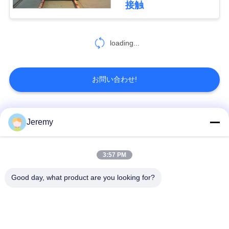
接触
27
鉱山および冶金学の
loading...
プロジェクト
お問い合わせ!
人気カテゴリ
すべて
Jeremy
8
化学工業のプロジ
OSBの生産ライン
削片板の生産ライン
3:57 PM
ェクト
Good day, what product are you looking for?
ペーパー工学プロジ
mdfの生産ライン
ェクト
生物量のエネルギー
建築材料のプロジェ