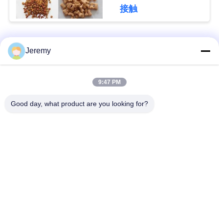
グ
接触
引
人気カテゴリ
すべて
Jeremy
用
OSBの生産ライン
削片板の生産ライン
を
9:47 PM
要
Good day, what product are you looking for?
ペーパー工学プロジ
mdfの生産ライン
求
ェクト
生物量のエネルギー
建築材料のプロジェ
地
発電所
クト
図
産業炉およびドライ
木工業の産業機械
ヤー
PRIVACY