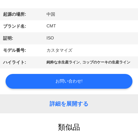
関
し
起源の場所:
中国
て
CMT
ブランド名:
は
ISO
証明:
モデル番号:
カスタマイズ
工
,
ハイライト:
純粋な水生産ライン
コップのケーキの生産ライン
場
見
お問い合わせ!
学
詳細を展開する
品
類似品
質