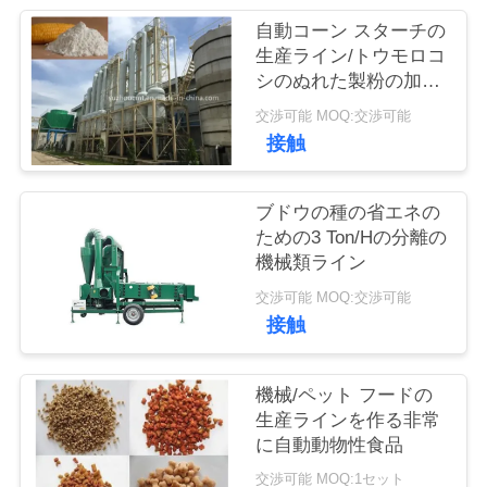
管
自動コーン スターチの
理
生産ライン/トウモロコ
シのぬれた製粉の加工
ライン
交渉可能 MOQ:交渉可能
お
接触
問
い
ブドウの種の省エネの
ための3 Ton/Hの分離の
合
機械類ライン
わ
交渉可能 MOQ:交渉可能
接触
せ
機械/ペット フードの
ブ
生産ラインを作る非常
に自動動物性食品
ロ
交渉可能 MOQ:1セット