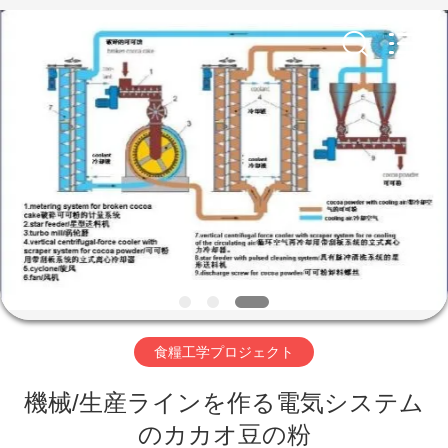
ヤ
ー.
Copyright
©
2019
-
2026
SUZHOU
家
CMT
ENGINEERING
CO.,
LTD..
All
Rights
製
Reserved.
品
私
た
食糧工学プロジェクト
ち
機械/生産ラインを作る電気システム
に
のカカオ豆の粉