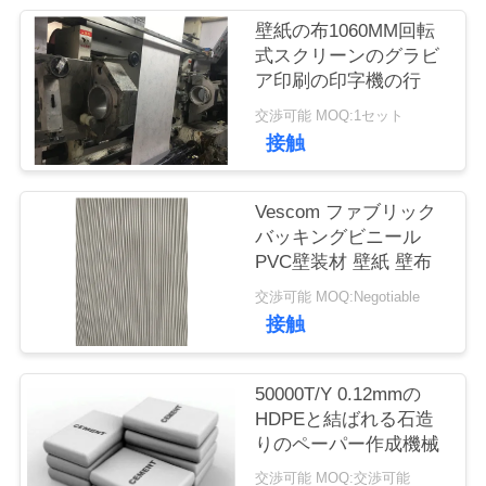
管
壁紙の布1060MM回転
理
式スクリーンのグラビ
ア印刷の印字機の行
交渉可能 MOQ:1セット
お
接触
問
い
Vescom ファブリック
バッキングビニール
合
PVC壁装材 壁紙 壁布
わ
交渉可能 MOQ:Negotiable
接触
せ
50000T/Y 0.12mmの
ブ
HDPEと結ばれる石造
りのペーパー作成機械
ロ
交渉可能 MOQ:交渉可能