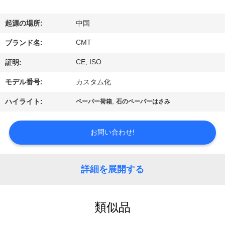
関
し
起源の場所:
中国
て
CMT
ブランド名:
は
CE, ISO
証明:
モデル番号:
カスタム化
工
,
ハイライト:
ペーパー荷箱
石のペーパーはさみ
場
見
お問い合わせ!
学
詳細を展開する
品
類似品
質