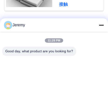
グ
接触
引
人気カテゴリ
すべて
Jeremy
用
OSBの生産ライン
削片板の生産ライン
を
11:28 PM
要
Good day, what product are you looking for?
ペーパー工学プロジ
mdfの生産ライン
求
ェクト
生物量のエネルギー
建築材料のプロジェ
地
発電所
クト
図
産業炉およびドライ
木工業の産業機械
ヤー
PRIVACY