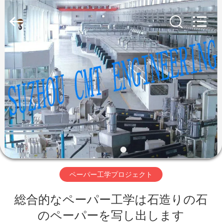
ヤ
ー.
Copyright
©
2019
-
2026
SUZHOU
家
CMT
ENGINEERING
CO.,
LTD..
All
Rights
製
Reserved.
品
私
た
ペーパー工学プロジェクト
ち
総合的なペーパー工学は石造りの石
に
のペーパーを写し出します