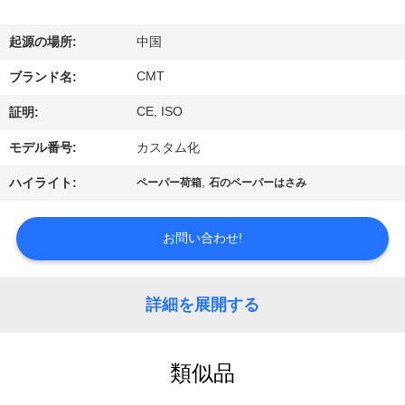
関
し
起源の場所:
中国
て
CMT
ブランド名:
は
CE, ISO
証明:
モデル番号:
カスタム化
工
,
ハイライト:
ペーパー荷箱
石のペーパーはさみ
場
見
お問い合わせ!
学
詳細を展開する
品
類似品
質