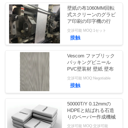
管
壁紙の布1060MM回転
理
式スクリーンのグラビ
ア印刷の印字機の行
交渉可能 MOQ:1セット
お
接触
問
い
Vescom ファブリック
バッキングビニール
合
PVC壁装材 壁紙 壁布
わ
交渉可能 MOQ:Negotiable
接触
せ
50000T/Y 0.12mmの
ブ
HDPEと結ばれる石造
りのペーパー作成機械
ロ
交渉可能 MOQ:交渉可能