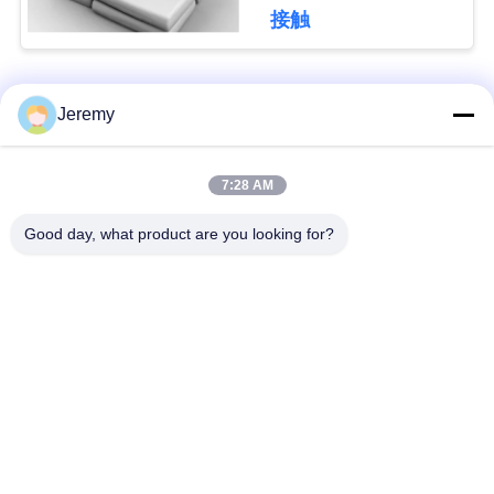
グ
接触
引
人気カテゴリ
すべて
Jeremy
用
OSBの生産ライン
削片板の生産ライン
を
7:28 AM
要
Good day, what product are you looking for?
ペーパー工学プロジ
mdfの生産ライン
求
ェクト
生物量のエネルギー
建築材料のプロジェ
地
発電所
クト
図
産業炉およびドライ
木工業の産業機械
ヤー
PRIVACY