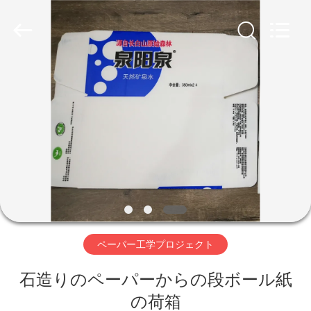
ヤ
ー.
Copyright
©
2019
-
2026
SUZHOU
家
CMT
ENGINEERING
CO.,
LTD..
All
Rights
製
Reserved.
品
私
た
ペーパー工学プロジェクト
ち
石造りのペーパーからの段ボール紙
に
の荷箱