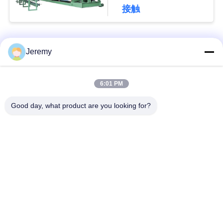
グ
接触
引
人気カテゴリ
すべて
Jeremy
用
OSBの生産ライン
削片板の生産ライン
を
6:01 PM
要
Good day, what product are you looking for?
ペーパー工学プロジ
mdfの生産ライン
求
ェクト
生物量のエネルギー
建築材料のプロジェ
地
発電所
クト
図
産業炉およびドライ
木工業の産業機械
ヤー
PRIVACY