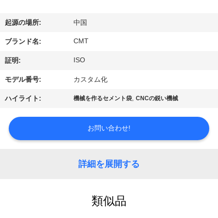
関
し
起源の場所:
中国
て
CMT
ブランド名:
は
ISO
証明:
モデル番号:
カスタム化
工
,
ハイライト:
機械を作るセメント袋
CNCの鋭い機械
場
見
お問い合わせ!
学
詳細を展開する
品
類似品
質