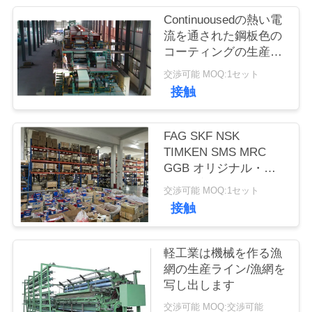
管
Continuousedの熱い電
理
流を通された鋼板色の
コーティングの生産ラ
イン
交渉可能 MOQ:1セット
お
接触
問
い
FAG SKF NSK
TIMKEN SMS MRC
合
GGB オリジナル・ブ
ランド新型ローヤリン
わ
交渉可能 MOQ:1セット
グ
接触
せ
軽工業は機械を作る漁
ブ
網の生産ライン/漁網を
写し出します
ロ
交渉可能 MOQ:交渉可能