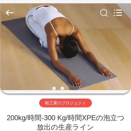
ヤ
ー.
Copyright
©
2019
-
2026
SUZHOU
家
CMT
ENGINEERING
CO.,
LTD..
All
Rights
製
Reserved.
品
私
た
軽工業のプロジェクト
ち
200kg/時間-300 Kg/時間XPEの泡立つ
に
放出の生産ライン