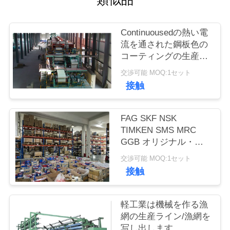
管
理
Continuousedの熱い電
流を通された鋼板色の
コーティングの生産ラ
お
イン
交渉可能 MOQ:1セット
問
接触
い
FAG SKF NSK
合
TIMKEN SMS MRC
わ
GGB オリジナル・ブ
ランド新型ローヤリン
交渉可能 MOQ:1セット
せ
グ
接触
ブ
軽工業は機械を作る漁
網の生産ライン/漁網を
ロ
写し出します