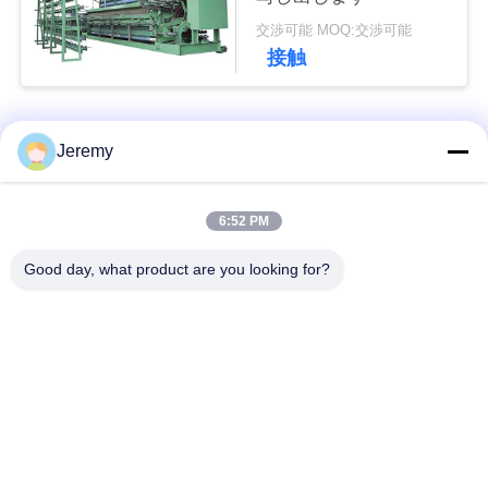
グ
交渉可能 MOQ:交渉可能
接触
引
用
人気カテゴリ
すべて
Jeremy
を
OSBの生産ライン
削片板の生産ライン
6:52 PM
要
求
Good day, what product are you looking for?
ペーパー工学プロジ
mdfの生産ライン
ェクト
地
生物量のエネルギー
建築材料のプロジェ
図
発電所
クト
PRIVACY
産業炉およびドライ
木工業の産業機械