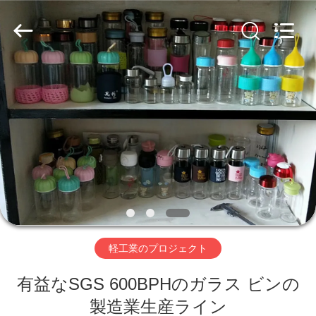
ヤ
ー.
Copyright
©
2019
-
2026
SUZHOU
家
CMT
ENGINEERING
CO.,
LTD..
All
Rights
製
Reserved.
品
私
た
軽工業のプロジェクト
ち
有益なSGS 600BPHのガラス ビンの
に
製造業生産ライン