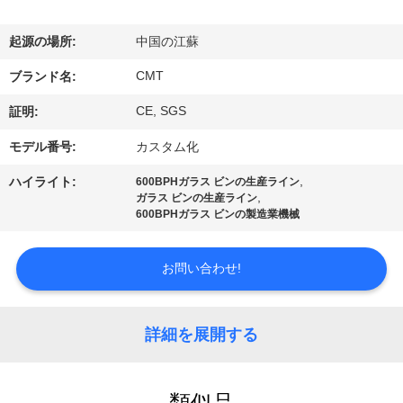
関
し
起源の場所:
中国の江蘇
て
CMT
ブランド名:
は
CE, SGS
証明:
モデル番号:
カスタム化
工
,
ハイライト:
600BPHガラス ビンの生産ライン
,
ガラス ビンの生産ライン
場
600BPHガラス ビンの製造業機械
見
お問い合わせ!
学
詳細を展開する
品
質
類似品